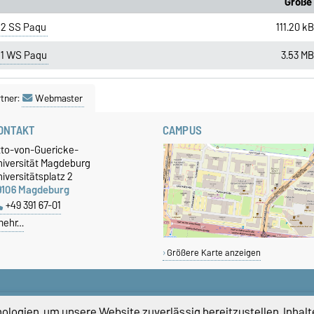
Größe
12 SS Paqu
111.20 k
11 WS Paqu
3.53 M
tner:
Webmaster
ONTAKT
CAMPUS
tto-von-Guericke-
niversität Magdeburg
iversitätsplatz 2
9106 Magdeburg
+49 391 67-01
mehr…
Größere Karte anzeigen
logien, um unsere Website zuverlässig bereitzustellen, Inhalt