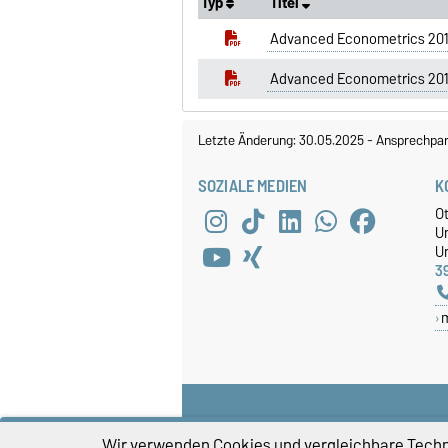
Typ
Titel
Advanced Econometrics 20
Advanced Econometrics 20
Letzte Änderung: 30.05.2025
-
Ansprechpar
SOZIALE MEDIEN
K
O
U
Un
3
Wir verwenden Cookies und vergleichbare Techno