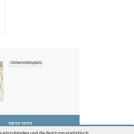
B
B
Universitätsplatz
DIESE SEITE
Vorlesen
e einzubinden und die Nutzung statistisch