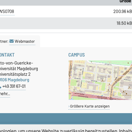
Größe
 WS0708
200.96 k
18.50 k
tner:
Webmaster
ONTAKT
CAMPUS
tto-von-Guericke-
niversität Magdeburg
iversitätsplatz 2
9106 Magdeburg
+49 391 67-01
mehr…
Größere Karte anzeigen
logien, um unsere Website zuverlässig bereitzustellen, Inhalt