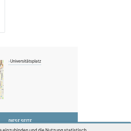
B
B
Universitätsplatz
DIESE SEITE
Vorlesen
e einzubinden und die Nutzung statistisch