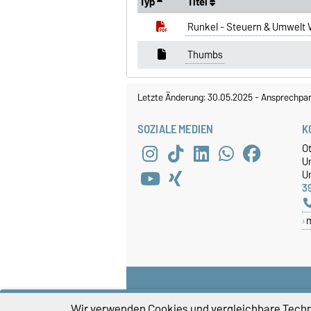
Typ
Titel
Runkel - Steuern & Umwelt
Thumbs
Letzte Änderung: 30.05.2025
-
Ansprechpar
SOZIALE MEDIEN
K
O
U
Un
3
Wir verwenden Cookies und vergleichbare Techno