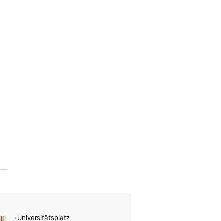
B
B
B
B
B
B
B
B
Universitätsplatz