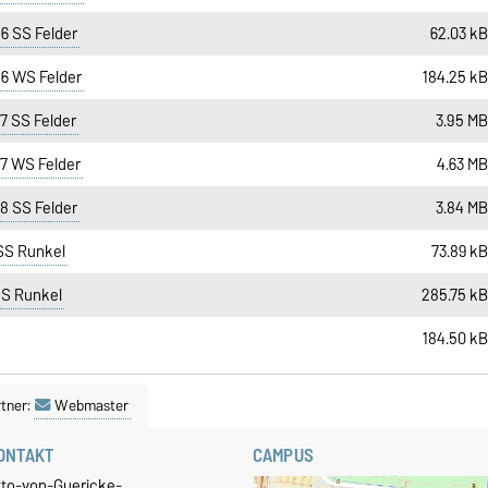
 SS Felder
62.03 k
6 WS Felder
184.25 k
 SS Felder
3.95 M
7 WS Felder
4.63 M
 SS Felder
3.84 M
SS Runkel
73.89 k
SS Runkel
285.75 k
184.50 k
tner:
Webmaster
ONTAKT
CAMPUS
tto-von-Guericke-