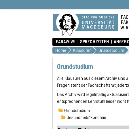
FAC
FAK
WIR
FARAWIWI
SPRECHZEITEN
ANGEB
Home
Klausuren
Grundstudium
Grundstudium
Alle Klausuren aus diesem Archiv sind
Fragen steht der Fachschaftsrat jederze
Das Archiv wird regelmäßig aktualusiert
entsprechenden Lehrstuhl leider nicht
Grundstudium
Gesundheits”konomie